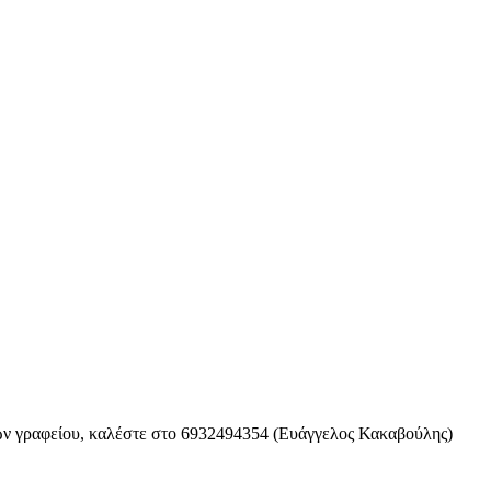
ωρών γραφείου, καλέστε στο 6932494354 (Ευάγγελος Κακαβούλης)