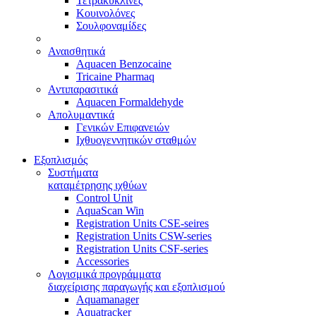
Τετρακυκλίνες
Κουινολόνες
Σουλφοναμίδες
Αναισθητικά
Aquacen Benzocaine
Tricaine Pharmaq
Αντιπαρασιτικά
Aquacen Formaldehyde
Απολυμαντικά
Γενικών Επιφανειών
Ιχθυογεννητικών σταθμών
Εξοπλισμός
Συστήματα
καταμέτρησης ιχθύων
Control Unit
AquaScan Win
Registration Units CSE-seires
Registration Units CSW-series
Registration Units CSF-series
Accessories
Λογισμικά προγράμματα
διαχείρισης παραγωγής και εξοπλισμού
Aquamanager
Aquatracker