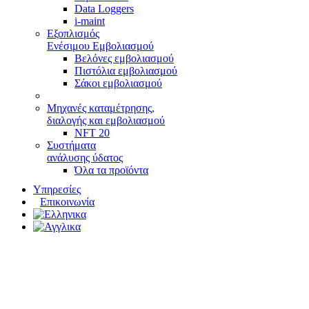
Data Loggers
i-maint
Εξοπλισμός
Ενέσιμου Εμβολιασμού
Βελόνες εμβολιασμού
Πιστόλια εμβολιασμού
Σάκοι εμβολιασμού
Μηχανές καταμέτρησης,
διαλογής και εμβολιασμού
NFT 20
Συστήματα
ανάλυσης ύδατος
Όλα τα προϊόντα
Υπηρεσίες
Επικοινωνία