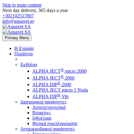
Skip to main content
Next day delivery, 365 days a year
+302102517807
info@aquavet.gr
Primary Menu
Η Εταιρία
Προϊόντα
Εμβόλια
®
ALPHA JECT
micro 2000
®
ALPHA JECT
2000
®
ALPHA DIP
2000
ALPHA JECT micro 1 Νoda
®
ALPHA DIP
Vib
Διατροφικοί παράγοντες
Ανοσοενισχυτικά
Βιταμίνες
Ιχθυέλαια
Φυτικά συμπληρώματα
Αντιμικροβιακοί παράγοντες