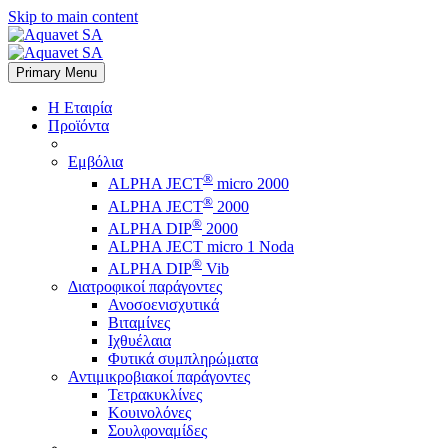
Skip to main content
Primary Menu
Η Εταιρία
Προϊόντα
Εμβόλια
®
ALPHA JECT
micro 2000
®
ALPHA JECT
2000
®
ALPHA DIP
2000
ALPHA JECT micro 1 Νoda
®
ALPHA DIP
Vib
Διατροφικοί παράγοντες
Ανοσοενισχυτικά
Βιταμίνες
Ιχθυέλαια
Φυτικά συμπληρώματα
Αντιμικροβιακοί παράγοντες
Τετρακυκλίνες
Κουινολόνες
Σουλφοναμίδες