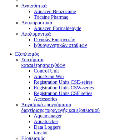
Αναισθητικά
Aquacen Benzocaine
Tricaine Pharmaq
Αντιπαρασιτικά
Aquacen Formaldehyde
Απολυμαντικά
Γενικών Επιφανειών
Ιχθυογεννητικών σταθμών
Εξοπλισμός
Συστήματα
καταμέτρησης ιχθύων
Control Unit
AquaScan Win
Registration Units CSE-seires
Registration Units CSW-series
Registration Units CSF-series
Accessories
Λογισμικά προγράμματα
διαχείρισης παραγωγής και εξοπλισμού
Aquamanager
Aquatracker
Data Loggers
i-maint
Εξοπλισμός