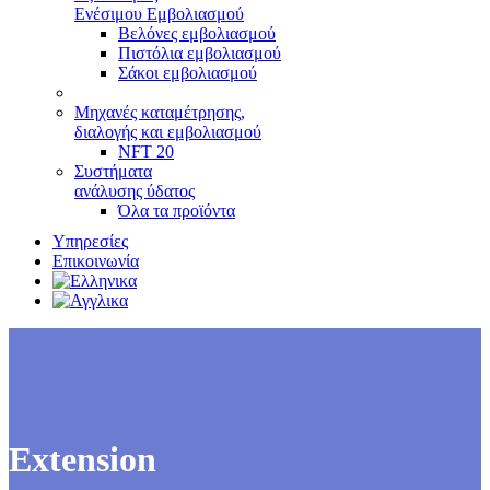
Ενέσιμου Εμβολιασμού
Βελόνες εμβολιασμού
Πιστόλια εμβολιασμού
Σάκοι εμβολιασμού
Μηχανές καταμέτρησης,
διαλογής και εμβολιασμού
NFT 20
Συστήματα
ανάλυσης ύδατος
Όλα τα προϊόντα
Υπηρεσίες
Επικοινωνία
Extension