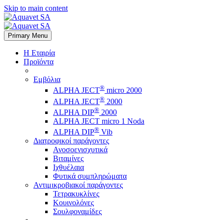
Skip to main content
Primary Menu
Η Εταιρία
Προϊόντα
Εμβόλια
®
ALPHA JECT
micro 2000
®
ALPHA JECT
2000
®
ALPHA DIP
2000
ALPHA JECT micro 1 Νoda
®
ALPHA DIP
Vib
Διατροφικοί παράγοντες
Ανοσοενισχυτικά
Βιταμίνες
Ιχθυέλαια
Φυτικά συμπληρώματα
Αντιμικροβιακοί παράγοντες
Τετρακυκλίνες
Κουινολόνες
Σουλφοναμίδες