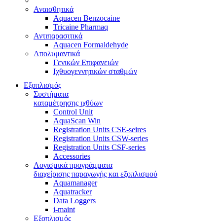
Αναισθητικά
Aquacen Benzocaine
Tricaine Pharmaq
Αντιπαρασιτικά
Aquacen Formaldehyde
Απολυμαντικά
Γενικών Επιφανειών
Ιχθυογεννητικών σταθμών
Εξοπλισμός
Συστήματα
καταμέτρησης ιχθύων
Control Unit
AquaScan Win
Registration Units CSE-seires
Registration Units CSW-series
Registration Units CSF-series
Accessories
Λογισμικά προγράμματα
διαχείρισης παραγωγής και εξοπλισμού
Aquamanager
Aquatracker
Data Loggers
i-maint
Εξοπλισμός