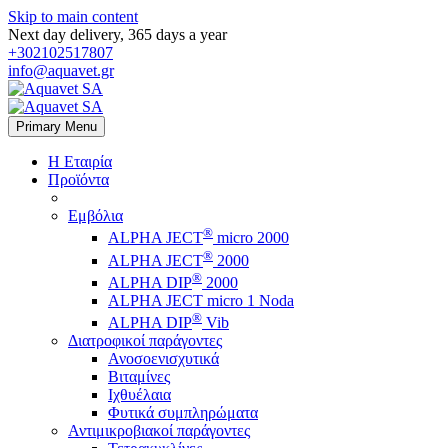
Skip to main content
Next day delivery, 365 days a year
+302102517807
info@aquavet.gr
Primary Menu
Η Εταιρία
Προϊόντα
Εμβόλια
®
ALPHA JECT
micro 2000
®
ALPHA JECT
2000
®
ALPHA DIP
2000
ALPHA JECT micro 1 Νoda
®
ALPHA DIP
Vib
Διατροφικοί παράγοντες
Ανοσοενισχυτικά
Βιταμίνες
Ιχθυέλαια
Φυτικά συμπληρώματα
Αντιμικροβιακοί παράγοντες