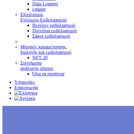
Data Loggers
i-maint
Εξοπλισμός
Ενέσιμου Εμβολιασμού
Βελόνες εμβολιασμού
Πιστόλια εμβολιασμού
Σάκοι εμβολιασμού
Μηχανές καταμέτρησης,
διαλογής και εμβολιασμού
NFT 20
Συστήματα
ανάλυσης ύδατος
Όλα τα προϊόντα
Υπηρεσίες
Επικοινωνία