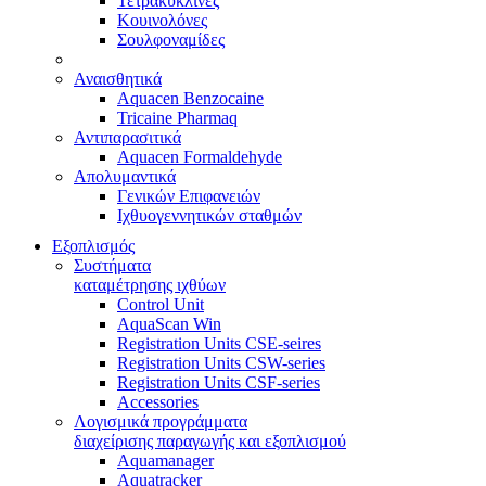
Τετρακυκλίνες
Κουινολόνες
Σουλφοναμίδες
Αναισθητικά
Aquacen Benzocaine
Tricaine Pharmaq
Αντιπαρασιτικά
Aquacen Formaldehyde
Απολυμαντικά
Γενικών Επιφανειών
Ιχθυογεννητικών σταθμών
Εξοπλισμός
Συστήματα
καταμέτρησης ιχθύων
Control Unit
AquaScan Win
Registration Units CSE-seires
Registration Units CSW-series
Registration Units CSF-series
Accessories
Λογισμικά προγράμματα
διαχείρισης παραγωγής και εξοπλισμού
Aquamanager
Aquatracker