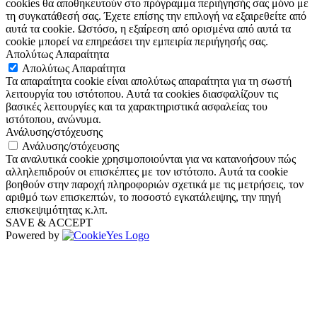
cookies θα αποθηκευτούν στο πρόγραμμα περιήγησής σας μόνο με
τη συγκατάθεσή σας. Έχετε επίσης την επιλογή να εξαιρεθείτε από
αυτά τα cookie. Ωστόσο, η εξαίρεση από ορισμένα από αυτά τα
cookie μπορεί να επηρεάσει την εμπειρία περιήγησής σας.
Απολύτως Απαραίτητα
Απολύτως Απαραίτητα
Τα απαραίτητα cookie είναι απολύτως απαραίτητα για τη σωστή
λειτουργία του ιστότοπου. Αυτά τα cookies διασφαλίζουν τις
βασικές λειτουργίες και τα χαρακτηριστικά ασφαλείας του
ιστότοπου, ανώνυμα.
Ανάλυσης/στόχευσης
Ανάλυσης/στόχευσης
Τα αναλυτικά cookie χρησιμοποιούνται για να κατανοήσουν πώς
αλληλεπιδρούν οι επισκέπτες με τον ιστότοπο. Αυτά τα cookie
βοηθούν στην παροχή πληροφοριών σχετικά με τις μετρήσεις, τον
αριθμό των επισκεπτών, το ποσοστό εγκατάλειψης, την πηγή
επισκεψιμότητας κ.λπ.
SAVE & ACCEPT
Powered by
The
owner
of
this
website
has