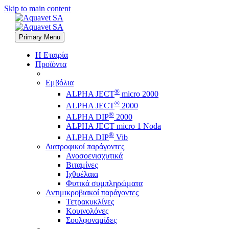
Skip to main content
Primary Menu
Η Εταιρία
Προϊόντα
Εμβόλια
®
ALPHA JECT
micro 2000
®
ALPHA JECT
2000
®
ALPHA DIP
2000
ALPHA JECT micro 1 Νoda
®
ALPHA DIP
Vib
Διατροφικοί παράγοντες
Ανοσοενισχυτικά
Βιταμίνες
Ιχθυέλαια
Φυτικά συμπληρώματα
Αντιμικροβιακοί παράγοντες
Τετρακυκλίνες
Κουινολόνες
Σουλφοναμίδες