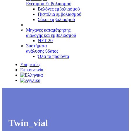
Ενέσιμου Εμβολιασμού
Βελόνες εμβολιασμού
Πιστόλια εμβολιασμού
Σάκοι εμβολιασμού
Μηχανές καταμέτρησης,
διαλογής και εμβολιασμού
NFT 20
Συστήματα
ανάλυσης ύδατος
Όλα τα προϊόντα
Υπηρεσίες
Επικοινωνία
Twin_vial