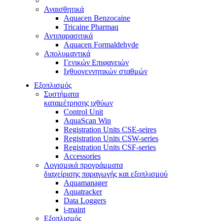
Αναισθητικά
Aquacen Benzocaine
Tricaine Pharmaq
Αντιπαρασιτικά
Aquacen Formaldehyde
Απολυμαντικά
Γενικών Επιφανειών
Ιχθυογεννητικών σταθμών
Εξοπλισμός
Συστήματα
καταμέτρησης ιχθύων
Control Unit
AquaScan Win
Registration Units CSE-seires
Registration Units CSW-series
Registration Units CSF-series
Accessories
Λογισμικά προγράμματα
διαχείρισης παραγωγής και εξοπλισμού
Aquamanager
Aquatracker
Data Loggers
i-maint
Εξοπλισμός