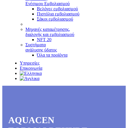
Ενέσιμου Εμβολιασμού
Βελόνες εμβολιασμού
Πιστόλια εμβολιασμού
Σάκοι εμβολιασμού
Μηχανές καταμέτρησης,
διαλογής και εμβολιασμού
NFT 20
Συστήματα
ανάλυσης ύδατος
Όλα τα προϊόντα
Υπηρεσίες
Επικοινωνία
AQUACEN