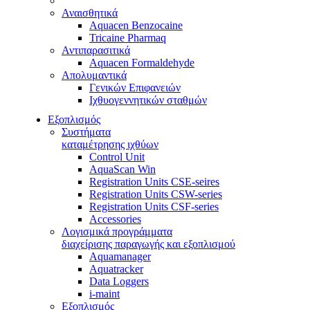
Αναισθητικά
Aquacen Benzocaine
Tricaine Pharmaq
Αντιπαρασιτικά
Aquacen Formaldehyde
Απολυμαντικά
Γενικών Επιφανειών
Ιχθυογεννητικών σταθμών
Εξοπλισμός
Συστήματα
καταμέτρησης ιχθύων
Control Unit
AquaScan Win
Registration Units CSE-seires
Registration Units CSW-series
Registration Units CSF-series
Accessories
Λογισμικά προγράμματα
διαχείρισης παραγωγής και εξοπλισμού
Aquamanager
Aquatracker
Data Loggers
i-maint
Εξοπλισμός