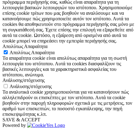
πρόγραμμα περιήγησής σας, καθώς είναι απαραίτητα για τη
λειτουργία βασικών λειτουργιών του ιστότοπου. Χρησιμοποιούμε
επίσης cookie τρίτων που μας βοηθούν να αναλύσουμε και να
κατανοήσουμε πώς χρησιμοποιείτε αυτόν τον ιστότοπο. Αυτά τα
cookies θα αποθηκευτούν στο πρόγραμμα περιήγησής σας μόνο με
τη συγκατάθεσή σας. Έχετε επίσης την επιλογή να εξαιρεθείτε από
αυτά τα cookie. Ωστόσο, η εξαίρεση από ορισμένα από αυτά τα
cookie μπορεί να επηρεάσει την εμπειρία περιήγησής σας.
Απολύτως Απαραίτητα
Απολύτως Απαραίτητα
Τα απαραίτητα cookie είναι απολύτως απαραίτητα για τη σωστή
λειτουργία του ιστότοπου. Αυτά τα cookies διασφαλίζουν τις
βασικές λειτουργίες και τα χαρακτηριστικά ασφαλείας του
ιστότοπου, ανώνυμα.
Ανάλυσης/στόχευσης
Ανάλυσης/στόχευσης
Τα αναλυτικά cookie χρησιμοποιούνται για να κατανοήσουν πώς
αλληλεπιδρούν οι επισκέπτες με τον ιστότοπο. Αυτά τα cookie
βοηθούν στην παροχή πληροφοριών σχετικά με τις μετρήσεις, τον
αριθμό των επισκεπτών, το ποσοστό εγκατάλειψης, την πηγή
επισκεψιμότητας κ.λπ.
SAVE & ACCEPT
Powered by
The
owner