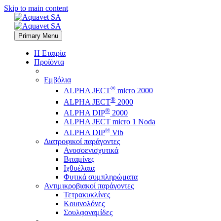
Skip to main content
Primary Menu
Η Εταιρία
Προϊόντα
Εμβόλια
®
ALPHA JECT
micro 2000
®
ALPHA JECT
2000
®
ALPHA DIP
2000
ALPHA JECT micro 1 Νoda
®
ALPHA DIP
Vib
Διατροφικοί παράγοντες
Ανοσοενισχυτικά
Βιταμίνες
Ιχθυέλαια
Φυτικά συμπληρώματα
Αντιμικροβιακοί παράγοντες
Τετρακυκλίνες
Κουινολόνες
Σουλφοναμίδες