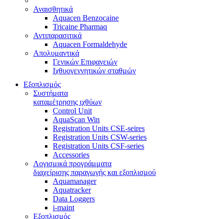
Αναισθητικά
Aquacen Benzocaine
Tricaine Pharmaq
Αντιπαρασιτικά
Aquacen Formaldehyde
Απολυμαντικά
Γενικών Επιφανειών
Ιχθυογεννητικών σταθμών
Εξοπλισμός
Συστήματα
καταμέτρησης ιχθύων
Control Unit
AquaScan Win
Registration Units CSE-seires
Registration Units CSW-series
Registration Units CSF-series
Accessories
Λογισμικά προγράμματα
διαχείρισης παραγωγής και εξοπλισμού
Aquamanager
Aquatracker
Data Loggers
i-maint
Εξοπλισμός