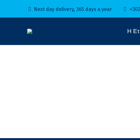
Next day delivery, 365 days a year
+30
Η Ετ