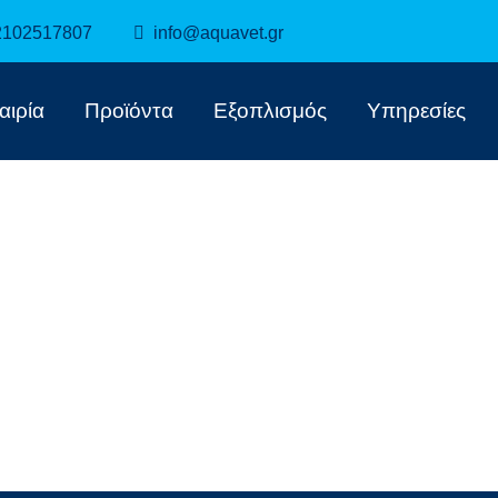
2102517807
info@aquavet.gr
αιρία
Προϊόντα
Εξοπλισμός
Υπηρεσίες