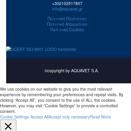
+302102517807
info@aquavet.gr
Πολιτική Ποιότητας
Πολιτική Απορρήτου
Πολιτική Cookies
©copyright by AQUAVET S.A.
We use cookies on our website to give you the most relevant
experience by remembering your preferences and repeat visits. By
clicking “Accept All”, you consent to the use of ALL the cookies.
However, you may visit "Cookie Settings" to provide a controlled
consent.
Cookie Settings
Accept All
Accept only necessary
Read More