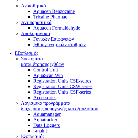
Αναισθητικά
Aquacen Benzocaine
Tricaine Pharmaq
Αντιπαρασιτικά
Aquacen Formaldehyde
Απολυμαντικά
Γενικών Επιφανειών
Ιχθυογεννητικών σταθμών
Εξοπλισμός
Συστήματα
καταμέτρησης ιχθύων
Control Unit
AquaScan Win
Registration Units CSE-seires
Registration Units CSW-series
Registration Units CSF-series
Accessories
Λογισμικά προγράμματα
διαχείρισης παραγωγής και εξοπλισμού
Aquamanager
Aquatracker
Data Loggers
i-maint
Εξοπλισμός