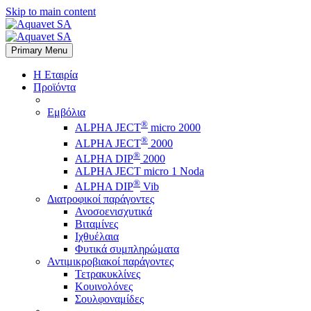
Skip to main content
Primary Menu
Η Εταιρία
Προϊόντα
Εμβόλια
®
ALPHA JECT
micro 2000
®
ALPHA JECT
2000
®
ALPHA DIP
2000
ALPHA JECT micro 1 Νoda
®
ALPHA DIP
Vib
Διατροφικοί παράγοντες
Ανοσοενισχυτικά
Βιταμίνες
Ιχθυέλαια
Φυτικά συμπληρώματα
Αντιμικροβιακοί παράγοντες
Τετρακυκλίνες
Κουινολόνες
Σουλφοναμίδες