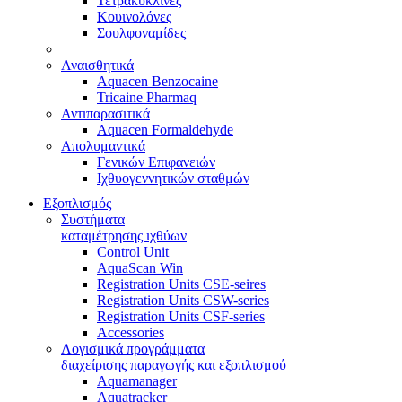
Τετρακυκλίνες
Κουινολόνες
Σουλφοναμίδες
Αναισθητικά
Aquacen Benzocaine
Tricaine Pharmaq
Αντιπαρασιτικά
Aquacen Formaldehyde
Απολυμαντικά
Γενικών Επιφανειών
Ιχθυογεννητικών σταθμών
Εξοπλισμός
Συστήματα
καταμέτρησης ιχθύων
Control Unit
AquaScan Win
Registration Units CSE-seires
Registration Units CSW-series
Registration Units CSF-series
Accessories
Λογισμικά προγράμματα
διαχείρισης παραγωγής και εξοπλισμού
Aquamanager
Aquatracker