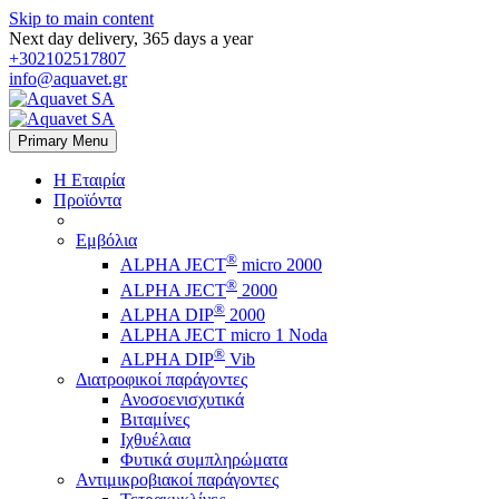
Skip to main content
Next day delivery, 365 days a year
+302102517807
info@aquavet.gr
Primary Menu
Η Εταιρία
Προϊόντα
Εμβόλια
®
ALPHA JECT
micro 2000
®
ALPHA JECT
2000
®
ALPHA DIP
2000
ALPHA JECT micro 1 Νoda
®
ALPHA DIP
Vib
Διατροφικοί παράγοντες
Ανοσοενισχυτικά
Βιταμίνες
Ιχθυέλαια
Φυτικά συμπληρώματα
Αντιμικροβιακοί παράγοντες