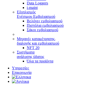
Data Loggers
i-maint
Εξοπλισμός
Ενέσιμου Εμβολιασμού
Βελόνες εμβολιασμού
Πιστόλια εμβολιασμού
Σάκοι εμβολιασμού
Μηχανές καταμέτρησης,
διαλογής και εμβολιασμού
NFT 20
Συστήματα
ανάλυσης ύδατος
Όλα τα προϊόντα
Υπηρεσίες
Επικοινωνία