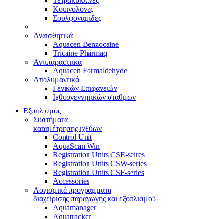
Τετρακυκλίνες
Κουινολόνες
Σουλφοναμίδες
Αναισθητικά
Aquacen Benzocaine
Tricaine Pharmaq
Αντιπαρασιτικά
Aquacen Formaldehyde
Απολυμαντικά
Γενικών Επιφανειών
Ιχθυογεννητικών σταθμών
Εξοπλισμός
Συστήματα
καταμέτρησης ιχθύων
Control Unit
AquaScan Win
Registration Units CSE-seires
Registration Units CSW-series
Registration Units CSF-series
Accessories
Λογισμικά προγράμματα
διαχείρισης παραγωγής και εξοπλισμού
Aquamanager
Aquatracker