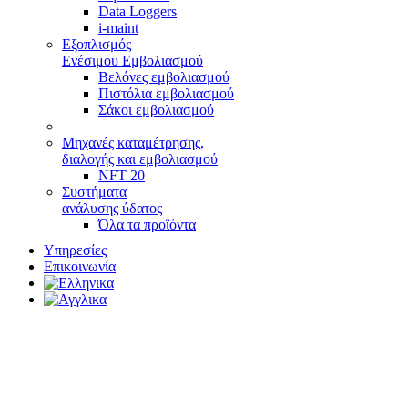
Data Loggers
i-maint
Εξοπλισμός
Ενέσιμου Εμβολιασμού
Βελόνες εμβολιασμού
Πιστόλια εμβολιασμού
Σάκοι εμβολιασμού
Μηχανές καταμέτρησης,
διαλογής και εμβολιασμού
NFT 20
Συστήματα
ανάλυσης ύδατος
Όλα τα προϊόντα
Υπηρεσίες
Επικοινωνία