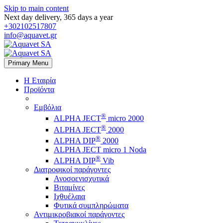
Skip to main content
Next day delivery, 365 days a year
+302102517807
info@aquavet.gr
Primary Menu
Η Εταιρία
Προϊόντα
Εμβόλια
®
ALPHA JECT
micro 2000
®
ALPHA JECT
2000
®
ALPHA DIP
2000
ALPHA JECT micro 1 Νoda
®
ALPHA DIP
Vib
Διατροφικοί παράγοντες
Ανοσοενισχυτικά
Βιταμίνες
Ιχθυέλαια
Φυτικά συμπληρώματα
Αντιμικροβιακοί παράγοντες