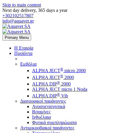
Skip to main content
Next day delivery, 365 days a year
+302102517807
info@aquavet.gr
Primary Menu
Η Εταιρία
Προϊόντα
Εμβόλια
®
ALPHA JECT
micro 2000
®
ALPHA JECT
2000
®
ALPHA DIP
2000
ALPHA JECT micro 1 Νoda
®
ALPHA DIP
Vib
Διατροφικοί παράγοντες
Ανοσοενισχυτικά
Βιταμίνες
Ιχθυέλαια
Φυτικά συμπληρώματα
Αντιμικροβιακοί παράγοντες