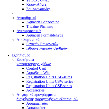
Τετρακυκλίνες
Κουινολόνες
Σουλφοναμίδες
Αναισθητικά
Aquacen Benzocaine
Tricaine Pharmaq
Αντιπαρασιτικά
Aquacen Formaldehyde
Απολυμαντικά
Γενικών Επιφανειών
Ιχθυογεννητικών σταθμών
Εξοπλισμός
Συστήματα
καταμέτρησης ιχθύων
Control Unit
AquaScan Win
Registration Units CSE-seires
Registration Units CSW-series
Registration Units CSF-series
Accessories
Λογισμικά προγράμματα
διαχείρισης παραγωγής και εξοπλισμού
Aquamanager
Aquatracker