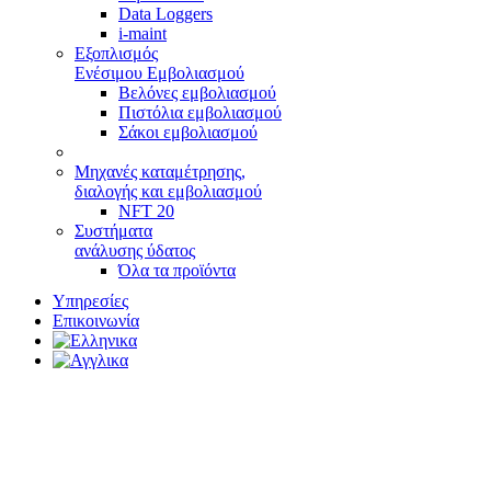
Data Loggers
i-maint
Εξοπλισμός
Ενέσιμου Εμβολιασμού
Βελόνες εμβολιασμού
Πιστόλια εμβολιασμού
Σάκοι εμβολιασμού
Μηχανές καταμέτρησης,
διαλογής και εμβολιασμού
NFT 20
Συστήματα
ανάλυσης ύδατος
Όλα τα προϊόντα
Υπηρεσίες
Επικοινωνία