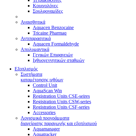
Τετρακυκλίνες
Κουινολόνες
Σουλφοναμίδες
Αναισθητικά
Aquacen Benzocaine
Tricaine Pharmaq
Αντιπαρασιτικά
Aquacen Formaldehyde
Απολυμαντικά
Γενικών Επιφανειών
Ιχθυογεννητικών σταθμών
Εξοπλισμός
Συστήματα
καταμέτρησης ιχθύων
Control Unit
AquaScan Win
Registration Units CSE-seires
Registration Units CSW-series
Registration Units CSF-series
Accessories
Λογισμικά προγράμματα
διαχείρισης παραγωγής και εξοπλισμού
Aquamanager
Aquatracker