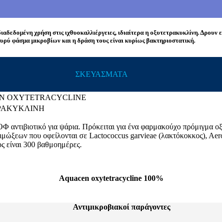
ιαδεδομένη χρήση στις ιχθυοκαλλιέργειες, ιδιαίτερα η οξυτετρακυκλίνη. Δρουν
υρύ φάσμα μικροβίων και η δράση τους είναι κυρίως βακτηριοστατική.
ΣΚΕΥΑΣΜΑΤΑ
N
OXYTETRACYCLINE
ΡΑΚΥΚΛΙΝΗ
Φ αντιβιοτικό για ψάρια. Πρόκειται για ένα φαρμακούχο πρόμιγμα οξ
λοιμώξεων που οφείλονται σε Lactococcus garvieae (λακτόκοκκος), Aer
ς είναι 300 βαθμοημέρες.
Αquacen oxytetracycline 100%
Αντιμικροβιακοί παράγοντες