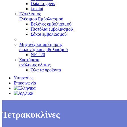
Data Loggers
i-maint
Εξοπλισμός
Ενέσιμου Εμβολιασμού
Βελόνες εμβολιασμού
Πιστόλια εμβολιασμού
Σάκοι εμβολιασμού
Μηχανές καταμέτρησης,
διαλογής και εμβολιασμού
NFT 20
Συστήματα
ανάλυσης ύδατος
Όλα τα προϊόντα
Υπηρεσίες
Επικοινωνία
Τετρακυκλίνες