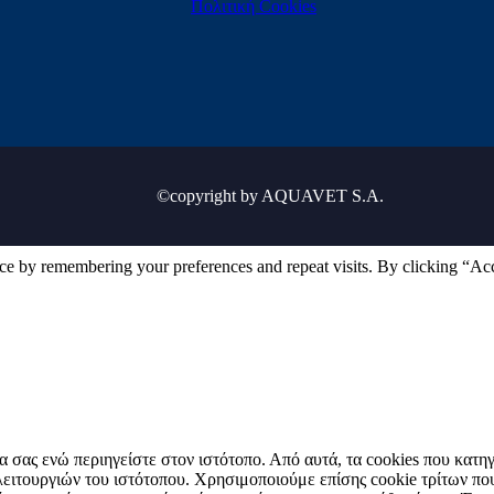
Πολιτική Cookies
©copyright by AQUAVET S.A.
ce by remembering your preferences and repeat visits. By clicking “Ac
ρία σας ενώ περιηγείστε στον ιστότοπο. Από αυτά, τα cookies που κα
ν λειτουργιών του ιστότοπου. Χρησιμοποιούμε επίσης cookie τρίτων 