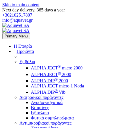
Skip to main content
Next day delivery, 365 days a year
+302102517807
info@aquavet.gr
Primary Menu
Η Εταιρία
Προϊόντα
Εμβόλια
®
ALPHA JECT
micro 2000
®
ALPHA JECT
2000
®
ALPHA DIP
2000
ALPHA JECT micro 1 Νoda
®
ALPHA DIP
Vib
Διατροφικοί παράγοντες
Ανοσοενισχυτικά
Βιταμίνες
Ιχθυέλαια
Φυτικά συμπληρώματα
Αντιμικροβιακοί παράγοντες