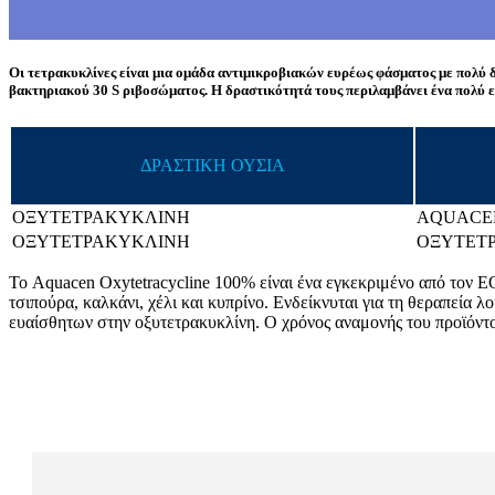
Οι τετρακυκλίνες είναι μια ομάδα αντιμικροβιακών ευρέως φάσματος με πολύ δ
βακτηριακού 30 S ριβοσώματος. Η δραστικότητά τους περιλαμβάνει ένα πολύ ε
ΔΡΑΣΤΙΚΗ ΟΥΣΙΑ
ΟΞΥΤΕΤΡΑΚΥΚΛΙΝΗ
AQUACE
ΟΞΥΤΕΤΡΑΚΥΚΛΙΝΗ
ΟΞΥΤΕΤ
Το Aquacen Oxytetracycline 100% είναι ένα εγκεκριμένο από τον ΕΟ
τσιπούρα, καλκάνι, χέλι και κυπρίνο. Ενδείκνυται για τη θεραπεία 
ευαίσθητων στην οξυτετρακυκλίνη. Ο χρόνος αναμονής του προϊόντο